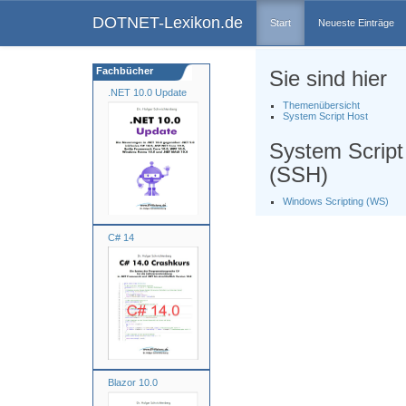
DOTNET-Lexikon.de
Start
Neueste Einträge
Fachbücher
Sie sind hier
.NET 10.0 Update
Themenübersicht
System Script Host
System Script
(SSH)
Windows Scripting (WS)
C# 14
Blazor 10.0