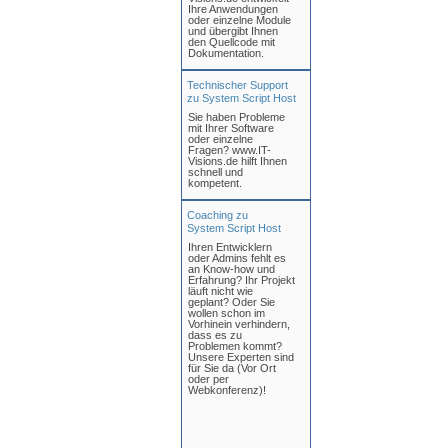
Ihre Anwendungen
oder einzelne Module
und übergibt Ihnen
den Quellcode mit
Dokumentation.
Technischer Support
zu System Script Host
Sie haben Probleme
mit Ihrer Software
oder einzelne
Fragen? www.IT-
Visions.de hilft Ihnen
schnell und
kompetent.
Coaching zu
System Script Host
Ihren Entwicklern
oder Admins fehlt es
an Know-how und
Erfahrung? Ihr Projekt
läuft nicht wie
geplant? Oder Sie
wollen schon im
Vorhinein verhindern,
dass es zu
Problemen kommt?
Unsere Experten sind
für Sie da (Vor Ort
oder per
Webkonferenz)!