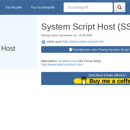
Top-Begriffe
Top-Suchbegriffe
System Script Host (S
Eintrag zuletzt aktualisiert am: 20.06.2005
siehe auch
http://www.netal.com/ssh.htm
 Host
Fachbücher zum Thema System Script 
Alternativer
Scripting Host
der Firma Netal
http://www.netal.com/ssh.htm
Sind diese Inhalte hilfreich?
Buy me a coff