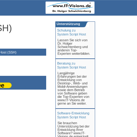
Unterstützung
SH)
Schulung zu
System Script Host
Lassen Sie sich von
Dr. Holger
Schwichtenberg und
anderen Top-
Host (SSH)
Experten weiterbilden.
Beratung zu
System Script Host
Langjährige
Erfahrungen bei der
Entwicklung von
Desktop-, Web- und
ee
Mobil-Anwendungen
sowie dem Betrieb
von Software geben
die Top-Experten von
www.IT-Visions.de
gerne an Sie weiter.
Software-Entwicklung
System Script Host
Sie brauchen
Unterstützung bei der
Entwicklung Ihrer
Software? www.IT-
Visions.de entwickelt