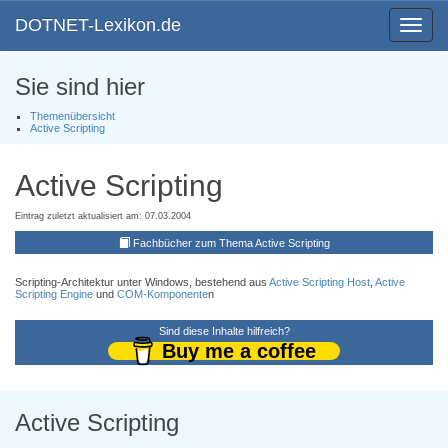
DOTNET-Lexikon.de
Toggle
navigat
Sie sind hier
Themenübersicht
Active Scripting
Active Scripting
Eintrag zuletzt aktualisiert am: 07.03.2004
Fachbücher zum Thema Active Scripting
Scripting-Architektur unter Windows, bestehend aus
Active Scripting Host
,
Active
Scripting Engine
und
COM-Komponente
n
Sind diese Inhalte hilfreich?
Buy me a coffee
Active Scripting