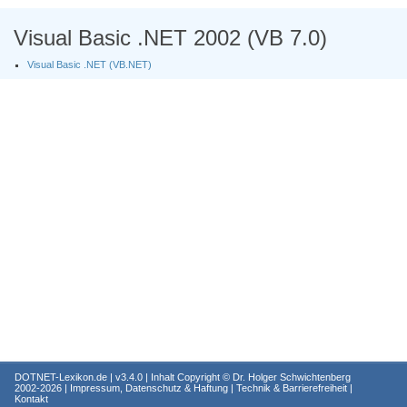
Visual Basic .NET 2002 (VB 7.0)
Visual Basic .NET (VB.NET)
DOTNET-Lexikon.de
| v3.4.0 | Inhalt Copyright ©
Dr. Holger Schwichtenberg
2002-2026 |
Impressum, Datenschutz & Haftung
|
Technik & Barrierefreiheit
|
Kontakt