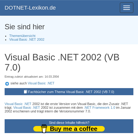
DOTNET-Lexikon.de
Toggle
navigat
Sie sind hier
Themenübersicht
Visual Basic .NET 2002
Visual Basic .NET 2002 (VB
7.0)
Eintrag zuletzt aktualisiert am: 14.03.2004
siehe auch
Visual Basic .NET
Fachbücher zum Thema Visual Basic .NET 2002 (VB 7.0)
Visual Basic .NET
2002 ist die erste Version von Visual Basic, die den Zusatz .NET
trägt.
Visual Basic .NET
2002 ist zusammen mit dem
.NET Framework 1.0
im Januar
2002 erschienen und trägt intern die Versionsnummer 7.0.
Sind diese Inhalte hilfreich?
Buy me a coffee