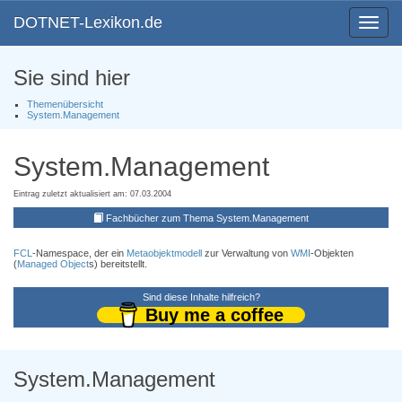
DOTNET-Lexikon.de
Toggle
navigat
Sie sind hier
Themenübersicht
System.Management
System.Management
Eintrag zuletzt aktualisiert am: 07.03.2004
Fachbücher zum Thema System.Management
FCL
-Namespace, der ein
Metaobjektmodell
zur Verwaltung von
WMI
-Objekten
(
Managed Object
s) bereitstellt.
Sind diese Inhalte hilfreich?
Buy me a coffee
System.Management