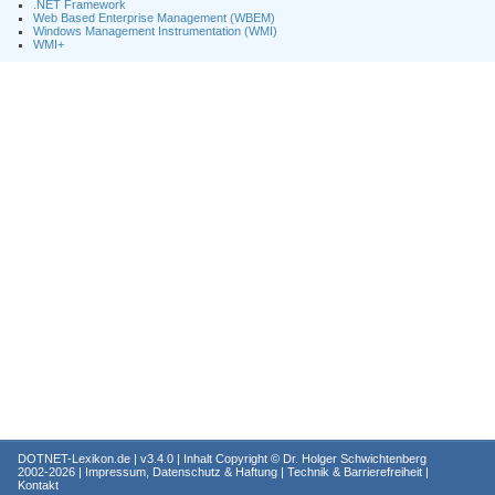
.NET Framework
Web Based Enterprise Management (WBEM)
Windows Management Instrumentation (WMI)
WMI+
DOTNET-Lexikon.de
| v3.4.0 | Inhalt Copyright ©
Dr. Holger Schwichtenberg
2002-2026 |
Impressum, Datenschutz & Haftung
|
Technik & Barrierefreiheit
|
Kontakt