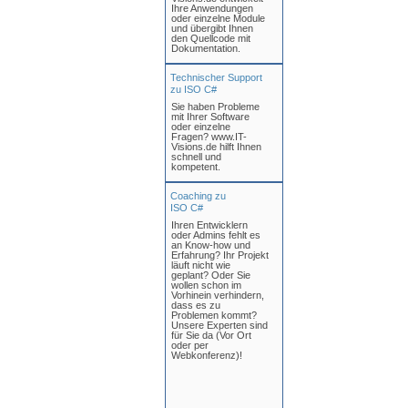
Ihre Anwendungen
oder einzelne Module
und übergibt Ihnen
den Quellcode mit
Dokumentation.
Technischer Support
zu ISO C#
Sie haben Probleme
mit Ihrer Software
oder einzelne
Fragen? www.IT-
Visions.de hilft Ihnen
schnell und
kompetent.
Coaching zu
ISO C#
Ihren Entwicklern
oder Admins fehlt es
an Know-how und
Erfahrung? Ihr Projekt
läuft nicht wie
geplant? Oder Sie
wollen schon im
Vorhinein verhindern,
dass es zu
Problemen kommt?
Unsere Experten sind
für Sie da (Vor Ort
oder per
Webkonferenz)!