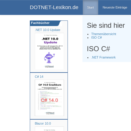
DOTNET-Lexikon.de
Start
Neueste Einträge
Fachbücher
Sie sind hier
.NET 10.0 Update
Themenübersicht
ISO C#
ISO C#
.NET Framework
C# 14
Blazor 10.0