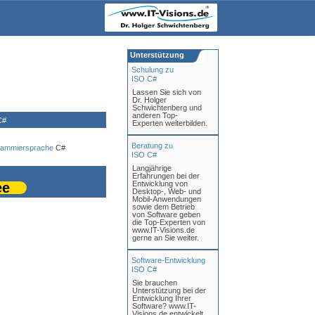
Unterstützung
Schulung zu
ISO C#
Lassen Sie sich von
Dr. Holger
Schwichtenberg und
anderen Top-
C#
Experten weiterbilden.
Beratung zu
rammiersprache
C#
ISO C#
Langjährige
Erfahrungen bei der
Entwicklung von
ee
Desktop-, Web- und
Mobil-Anwendungen
sowie dem Betrieb
von Software geben
die Top-Experten von
www.IT-Visions.de
gerne an Sie weiter.
Software-Entwicklung
ISO C#
Sie brauchen
Unterstützung bei der
Entwicklung Ihrer
Software? www.IT-
Visions.de entwickelt