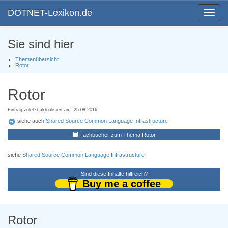
DOTNET-Lexikon.de
Toggle
navigat
Sie sind hier
Themenübersicht
Rotor
Rotor
Eintrag zuletzt aktualisiert am: 25.08.2016
siehe auch
Shared Source Common Language Infrastructure
Fachbücher zum Thema Rotor
siehe
Shared Source Common Language Infrastructure
Sind diese Inhalte hilfreich?
Buy me a coffee
Rotor