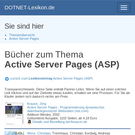
DOTNET-Lexikon.de
Toggle
navigat
Sie sind hier
Themenübersicht
Active Server Pages
Bücher zum Thema
Active Server Pages (ASP)
zurück zum
Lexikoneintrag
Active Server Pages (ASP)
Transparenzhinweis: Diese Seite enthält Partner-Links. Wenn Sie auf einen solchen
Link klicken und auf der Zielseite etwas kaufen, erhalten wir eine Provision. Für Sie als
Käufer ändert sich dadurch nichts am Preis.
Krause, Jörg
Active Server Pages.: Programmierung dynamischer,
datenbankgestützter Webseiten (net.com)
Addison-Wesley, 2002
Gebundene Ausgabe; 1102 Seiten; ab 4,18 Euro
Details und Bestellung bei Amazon.de
Wenz, Christian
; Trennhaus, Christian; Kordwig, Andreas