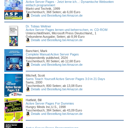
Active Server Pages - Jetzt lerne ich...: Dynamische Webseiten
einfach programmiert
Markt und Technik, 1999
Taschenbuch; 368 Seiten; ab 6,00 Euro
Details und Bestellung bei Amazon.de
Dr. Tobias Weltner
Active Server Pages lernen und beherrschen, m. CD-ROM
Unterschleißheim, Microsoft Press Deutschland,, 1
Gebundene Ausgabe; Seiten; ab 8,99 Euro
Details und Bestellung bei Amazon.de
Banchieri, Mark
Complete Manual Active Server Pages
Independently published, 2024
Taschenbuch; 80 Seiten; ab 12,68 Euro
Details und Bestellung bei Amazon.de
Mitchell, Scott
Sams Teach Yourself Active Server Pages 3.0 in 21 Days
Sams, 2000
Taschenbuch; 800 Seiten; ab 13,08 Euro
Details und Bestellung bei Amazon.de
Hatfield, Bill
Active Server Pages For Dummies
Hungry Minds Inc,U.S., 1998
Taschenbuch; 384 Seiten; ab 43,09 Euro
Details und Bestellung bei Amazon.de