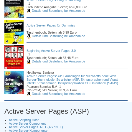
Active Server Pages Programmierung
, 1
Gebundene Ausgabe; Seiten; ab 6,89 Euro
Details und Bestellung bei Amazon.de
Active Server Pages für Dummies
, 1
Taschenbuch; Seiten; ab 3,99 Euro
Details und Bestellung bei Amazon.de
Beginning Active Server Pages 3.0
, 1
Taschenbuch; Seiten; ab 37,48 Euro
Details und Bestellung bei Amazon.de
Hettihewa, Sanjaya
Active Server Pages: Alle Grundlagen für Microsofts neue Web-
Server-Technologie. So arbeiten ASP, Skriptsprachen und Visual
InterDEV zusammen. Beispielapplikation CD Datenbank (SAMS)
Pearson Benelux B.V., 1
CD-ROM; 512 Seiten; ab 3,99 Euro
Details und Bestellung bei Amazon.de
Active Server Pages (ASP)
Active Scripting Host
Active Server Component
Active Server Pages .NET (ASP.NET)
Active Server-Komponente