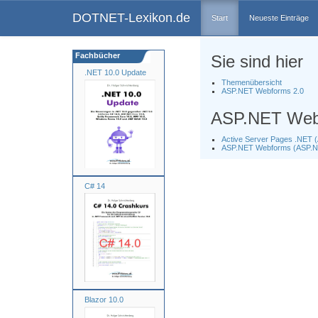
DOTNET-Lexikon.de
Start
Neueste Einträge
Fachbücher
Sie sind hier
.NET 10.0 Update
Themenübersicht
ASP.NET Webforms 2.0
ASP.NET Web
Active Server Pages .NET 
ASP.NET Webforms (ASP.
C# 14
Blazor 10.0