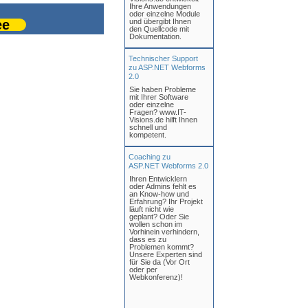
Ihre Anwendungen
oder einzelne Module
ee
und übergibt Ihnen
den Quellcode mit
Dokumentation.
Technischer Support
zu ASP.NET Webforms
2.0
Sie haben Probleme
mit Ihrer Software
oder einzelne
Fragen? www.IT-
Visions.de hilft Ihnen
schnell und
kompetent.
Coaching zu
ASP.NET Webforms 2.0
Ihren Entwicklern
oder Admins fehlt es
an Know-how und
Erfahrung? Ihr Projekt
läuft nicht wie
geplant? Oder Sie
wollen schon im
Vorhinein verhindern,
dass es zu
Problemen kommt?
Unsere Experten sind
für Sie da (Vor Ort
oder per
Webkonferenz)!