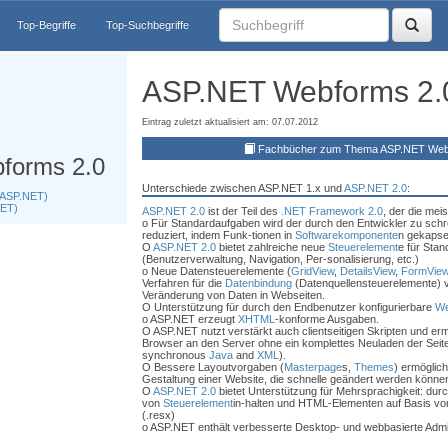
Top-Begriffe
Top-Suchbegriffe
ASP.NET Webforms 2.
Eintrag zuletzt aktualisiert am: 07.07.2012
Fachbücher zum Thema ASP.NET Web
forms 2.0
Unterschiede zwischen ASP.NET 1.x und
ASP.NET 2.0
:
(ASP.NET)
NET)
ASP.NET 2.0
ist der Teil des
.NET Framework 2.0
, der die mei
o Für Standardaufgaben wird der durch den Entwickler zu sc
reduziert, indem Funk-tionen in
Softwarekomponente
n gekapse
O
ASP.NET 2.0
bietet zahlreiche neue
Steuerelement
e für Sta
(Benutzerverwaltung, Navigation, Per-sonalisierung, etc.)
o Neue Datensteuerelemente (
GridView
,
DetailsView
,
FormVie
Verfahren für die
Datenbindung
(Datenquellensteuerelemente) v
Veränderung von Daten in Webseiten.
O Unterstützung für durch den Endbenutzer konfigurierbare
We
o ASP.NET erzeugt
XHTML
-konforme Ausgaben.
O ASP.NET nutzt verstärkt auch clientseitigen Skripten und er
Browser an den Server ohne ein komplettes Neuladen der Seite
synchronous
Java
and
XML
).
O Bessere Layoutvorgaben (
Masterpage
s,
Themes
) ermöglich
Gestaltung einer Website, die schnelle geändert werden könne
O
ASP.NET 2.0
bietet Unterstützung für Mehrsprachigkeit: du
von
Steuerelement
in-halten und HTML-Elementen auf Basis v
(.resx)
o ASP.NET enthält verbesserte Desktop- und webbasierte Admi