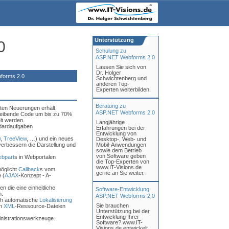
Unterstützung
0
Schulung zu
ASP.NET Webforms 2.0
Lassen Sie sich von
Dr. Holger
forms 2.0
Schwichtenberg und
anderen Top-
Experten weiterbilden.
Beratung zu
sten Neuerungen erhält:
ASP.NET Webforms 2.0
hreibende Code um bis zu 70%
lt werden.
Langjährige
ndardaufgaben
Erfahrungen bei der
Entwicklung von
w
,
TreeView
, …) und ein neues
Desktop-, Web- und
erbessern die Darstellung und
Mobil-Anwendungen
sowie dem Betrieb
von Software geben
bpart
s in Webportalen
die Top-Experten von
www.IT-Visions.de
möglicht
Callback
s vom
gerne an Sie weiter.
 (
AJAX
-Konzept - A-
en die eine einheitliche
Software-Entwicklung
n.
ASP.NET Webforms 2.0
rch automatische
Lokalisierung
Sie brauchen
on
XML
-Ressource-Dateien
Unterstützung bei der
Entwicklung Ihrer
nistrationswerkzeuge.
Software? www.IT-
Visions.de entwickelt