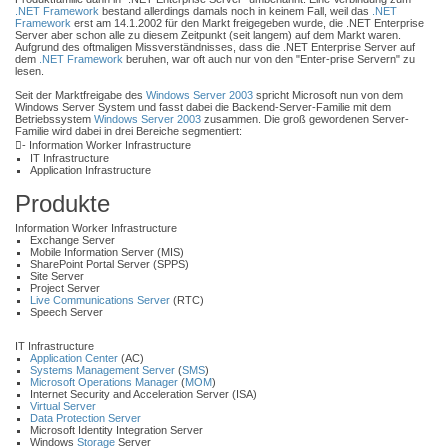
.NET Framework
bestand allerdings damals noch in keinem Fall, weil das
.NET
Framework
erst am 14.1.2002 für den Markt freigegeben wurde, die .NET Enterprise
Server aber schon alle zu diesem Zeitpunkt (seit langem) auf dem Markt waren.
Aufgrund des oftmaligen Missverständnisses, dass die .NET Enterprise Server auf
dem
.NET Framework
beruhen, war oft auch nur von den "Enter-prise Servern" zu
lesen.
Seit der Marktfreigabe des
Windows Server 2003
spricht Microsoft nun von dem
Windows Server System und fasst dabei die Backend-Server-Familie mit dem
Betriebssystem
Windows Server 2003
zusammen. Die groß gewordenen Server-
Familie wird dabei in drei Bereiche segmentiert:
- Information Worker Infrastructure
IT Infrastructure
Application Infrastructure
Produkte
Information Worker Infrastructure
Exchange Server
Mobile Information Server (MIS)
SharePoint Portal Server (SPPS)
Site Server
Project Server
Live Communications Server
(RTC)
Speech Server
IT Infrastructure
Application Center
(AC)
Systems Management Server
(
SMS
)
Microsoft Operations Manager
(
MOM
)
Internet Security and Acceleration Server (ISA)
Virtual Server
Data Protection Server
Microsoft Identity Integration Server
Windows
Storage
Server