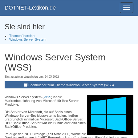
DOTNET-Lexikon.de
Toggle
navigat
Sie sind hier
Themenübersicht
Windows Server System
Windows Server System
(WSS)
Eintrag zuletzt aktualisiert am: 24.05.2022
Fachbücher zum Thema Windows Server System (WSS)
Windows Server System (
WSS
) ist die
Markenbezeichnung von Microsoft für ihre Server-
Produkte.
Die Server von Microsoft, die auf Basis eines
Windows-Server-Betriebssystems laufen, hießen
ursprünglich einmal die Microsoft BackOffice-Server.
DER BackOffice-Server war ein Bundle aller einzelnen
BackOffice-Produkte.
Im Zuge der .NET-Strategie (seit Mitte 2000) wurde die
Produktfamilie dann in ".NET Enterprise Server" umbenannt. Eine Verbindung zum