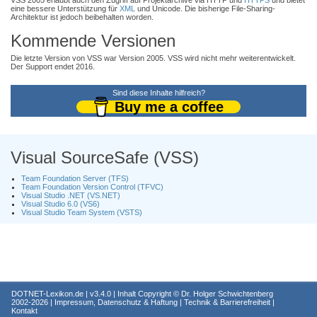
VSS 2005 erlaubt auch den Zugriff auf Projektarchive via HTTP und
HTTPS
und bietet
eine bessere Unterstützung für
XML
und Unicode. Die bisherige File-Sharing-
Architektur ist jedoch beibehalten worden.
Kommende Versionen
Die letzte Version von VSS war Version 2005. VSS wird nicht mehr weiterentwickelt.
Der Support endet 2016.
Sind diese Inhalte hilfreich?
Buy me a coffee
Visual SourceSafe (VSS)
Team Foundation Server (TFS)
Team Foundation Version Control (TFVC)
Visual Studio .NET (VS.NET)
Visual Studio 6.0 (VS6)
Visual Studio Team System (VSTS)
DOTNET-Lexikon.de
| v3.4.0 | Inhalt Copyright ©
Dr. Holger Schwichtenberg
2002-2026 |
Impressum, Datenschutz & Haftung
|
Technik & Barrierefreiheit
|
Kontakt