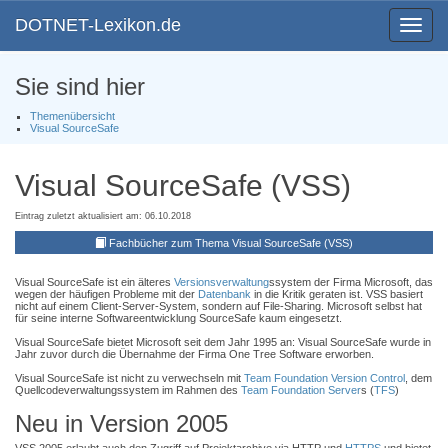
DOTNET-Lexikon.de
Toggle
navigat
Sie sind hier
Themenübersicht
Visual SourceSafe
Visual SourceSafe (VSS)
Eintrag zuletzt aktualisiert am: 06.10.2018
Fachbücher zum Thema Visual SourceSafe (VSS)
Visual SourceSafe ist ein älteres
Versionsverwaltung
ssystem der Firma Microsoft, das
wegen der häufigen Probleme mit der
Datenbank
in die Kritik geraten ist. VSS basiert
nicht auf einem Client-Server-System, sondern auf File-Sharing. Microsoft selbst hat
für seine interne Softwareentwicklung SourceSafe kaum eingesetzt.
Visual SourceSafe bietet Microsoft seit dem Jahr 1995 an: Visual SourceSafe wurde in
Jahr zuvor durch die Übernahme der Firma One Tree Software erworben.
Visual SourceSafe ist nicht zu verwechseln mit
Team Foundation Version Control
, dem
Quellcodeverwaltungssystem im Rahmen des
Team Foundation Server
s (
TFS
)
Neu in Version 2005