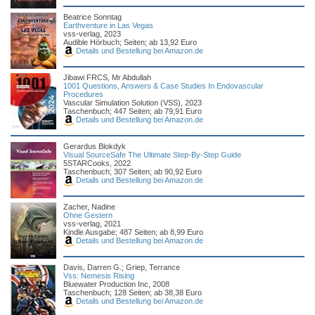
Beatrice Sonntag
Earthventure in Las Vegas
vss-verlag, 2023
Audible Hörbuch; Seiten; ab 13,92 Euro
Details und Bestellung bei Amazon.de
Jibawi FRCS, Mr Abdullah
1001 Questions, Answers & Case Studies In Endovascular
Procedures
Vascular Simulation Solution (VSS), 2023
Taschenbuch; 447 Seiten; ab 79,91 Euro
Details und Bestellung bei Amazon.de
Gerardus Blokdyk
Visual SourceSafe The Ultimate Step-By-Step Guide
5STARCooks, 2022
Taschenbuch; 307 Seiten; ab 90,92 Euro
Details und Bestellung bei Amazon.de
Zacher, Nadine
Ohne Gestern
vss-verlag, 2021
Kindle Ausgabe; 487 Seiten; ab 8,99 Euro
Details und Bestellung bei Amazon.de
Davis, Darren G.; Griep, Terrance
Vss: Nemesis Rising
Bluewater Production Inc, 2008
Taschenbuch; 128 Seiten; ab 38,38 Euro
Details und Bestellung bei Amazon.de