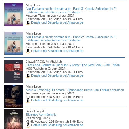
Mara Laue
Nur Fantasie reicht niemals aus - Band 3: Kreativ Schreiben in 21
Lektionen für alle Genres und Textarten
Autoren-Tipps im vss-verlag, 2024
Taschenbuch; 512 Seiten; ab 19,94 Euro
Details und Bestellung bei Amazon.de
Mara Laue
Nur Fantasie reicht niemals aus - Band 2: Kreativ Schreiben in 21
Lektionen für alle Genres und Textarten
Autoren-Tipps im vss-verlag, 2024
Taschenbuch; 524 Seiten; ab 19,94 Euro
Details und Bestellung bei Amazon.de
Jibawi FRCS, Mr Abdullah
Facts and Figures in Vascular Surgery: The Red Book - 2nd Edition
VSS Publishing Group, 2024
Taschenbuch; 826 Seiten; ab 76,91 Euro
Details und Bestellung bei Amazon.de
Mara Laue
Mord & Totschlag. Et cetera.: Spannende Krimis und Thriller schreiben
Autoren-Tipps im vss-verlag, 2024
Taschenbuch; 340 Seiten; ab 15,95 Euro
Details und Bestellung bei Amazon.de
Reidel, Ingrid
Blutrotes Vermächtnis
vss-verlag, 2023
Kindle Ausgabe; 216 Seiten; ab 5,99 Euro
Details und Bestellung bei Amazon.de