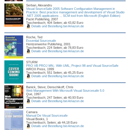
Serban, Alexandru
Visual SourceSafe 2005 Software Configuration Management in
Practice: Best practice management and development of Visual Studio
.NET 2005 applications ... SCM tool from Microsoft (English Edition)
Packt Publishing, 2007
Taschenbuch; 404 Seiten; ab 43,82 Euro
Details und Bestellung bei Amazon.de
Roche, Ted
Essential Sourcesafe
Hentzenwerke Publishing, 2001
Taschenbuch; 224 Seiten; ab 78,83 Euro
Details und Bestellung bei Amazon.de
STURM
PRO VB PROJ MN,: With UML, Project 98 and Visual SourceSafe
WROX Press, 1999
Taschenbuch; 551 Seiten; ab 45,25 Euro
Details und Bestellung bei Amazon.de
Banick, Steve; Denschikoff, Chris
Web Management With Microsoft Visual Sourcesafe 5.0
Que, 1997
Taschenbuch; 247 Seiten; ab 40,93 Euro
Details und Bestellung bei Amazon.de
Camara
Manual De Visual Sourcesafe
Visual Books, 1
Taschenbuch; Seiten; ab 44,18 Euro
Details und Bestellung bei Amazon.de