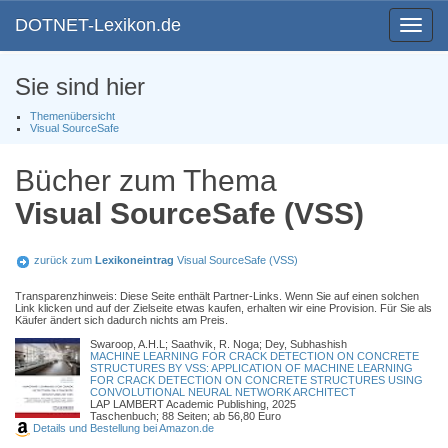
DOTNET-Lexikon.de
Toggle
navigat
Sie sind hier
Themenübersicht
Visual SourceSafe
Bücher zum Thema
Visual SourceSafe (VSS)
zurück zum
Lexikoneintrag
Visual SourceSafe (VSS)
Transparenzhinweis: Diese Seite enthält Partner-Links. Wenn Sie auf einen solchen
Link klicken und auf der Zielseite etwas kaufen, erhalten wir eine Provision. Für Sie als
Käufer ändert sich dadurch nichts am Preis.
Swaroop, A.H.L; Saathvik, R. Noga; Dey, Subhashish
MACHINE LEARNING FOR CRACK DETECTION ON CONCRETE
STRUCTURES BY VSS: APPLICATION OF MACHINE LEARNING
FOR CRACK DETECTION ON CONCRETE STRUCTURES USING
CONVOLUTIONAL NEURAL NETWORK ARCHITECT
LAP LAMBERT Academic Publishing, 2025
Taschenbuch; 88 Seiten; ab 56,80 Euro
Details und Bestellung bei Amazon.de