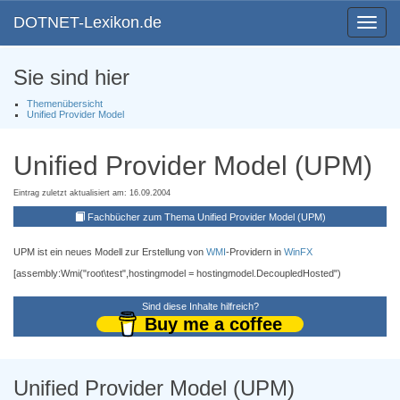
DOTNET-Lexikon.de
Toggle
navigat
Sie sind hier
Themenübersicht
Unified Provider Model
Unified Provider Model (UPM)
Eintrag zuletzt aktualisiert am: 16.09.2004
Fachbücher zum Thema Unified Provider Model (UPM)
UPM ist ein neues Modell zur Erstellung von
WMI
-Providern in
WinFX
[assembly:Wmi("root\test",hostingmodel = hostingmodel.DecoupledHosted")
Sind diese Inhalte hilfreich?
Buy me a coffee
Unified Provider Model (UPM)