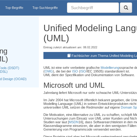
Top-Begriffe
Top-Suchbegriffe
Unified Modeling Lan
(UML)
Eintrag zuletzt aktualisiert am: 08.02.2022
ing
Fachbücher zum Thema Unified Modeling 
ML)
UML ist eine sehr verbeitete grafische
Modellierung
ssprache d
 Tools (DSDT)
(
OMG
), die bei der
ISO
(
ISO
/IEC 19505) standardisiert ist.
(DSL)
UML dient der Spezifikation und Dokumentation von Software.
und Design (OOAD)
Microsoft und UML
Jahrelang liefert Microsoft nur sehr schwache UML-Unterstütz
Im Jahr 2004 hat Microsoft öffentlich bekannt gegeben, die Unte
Modelling Language (UML) in seinen Entwicklerprodukten nicht
universellen UML setzen die Redmonder auf eigene
Domain Sp
Die Motivation, eine Alternative zu UML zu schaffen, schöpft M
Untersuchungen zum Einsatz von UML unter Kunden und Nicht
Studien war laut [
MSDN
16], dass Softwarearchitekten in den m
Klassendiagramme einsetzen, die aber in den wenigsten Fällen 
Generierung von Programmcode verwendet werden.
Diese Projekte sind aber bei Microsoft weitestgehend gescheite