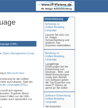
Unterstützung
guage
Schulung zu
Unified Modeling
Language
Lassen Sie sich von
Dr. Holger
Schwichtenberg und
anderen Top-
Language (UML)
Experten weiterbilden.
Beratung zu
er
Object Management Group
Unified Modeling
Language
Langjährige
Erfahrungen bei der
Entwicklung von
Desktop-, Web- und
ung in
Microsoft Visio
.
Mobil-Anwendungen
sowie dem Betrieb
rstützung für die Unified
von Software geben
 mehr auszubauen. Statt der
die Top-Experten von
ecific Language
s (
DSL
).
www.IT-Visions.de
gerne an Sie weiter.
icrosoft aus eigenen
kunden. Ergebnis dieser
Software-Entwicklung
eisten Fällen nur die UML-
Unified Modeling
später auch tatsächlich zur
Language
Sie brauchen
rt.