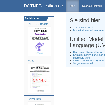
DOTNET-Lexikon.de
Start
Neueste Einträge
Fachbücher
Sie sind hier
.NET 10.0 Update
Themenübersicht
Unified Modeling Language
Unified Model
Language (U
Distributed System Design
Domain Specific Language 
Microsoft Visio
Objektorientierte Analyse 
C# 14
Vorgehensmodell
Blazor 10.0