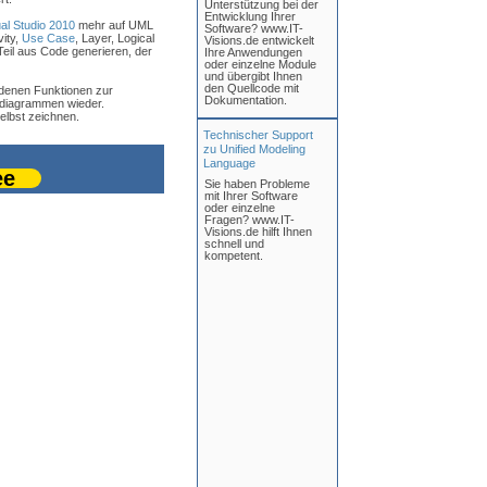
Unterstützung bei der
Entwicklung Ihrer
al Studio 2010
mehr auf UML
Software? www.IT-
ity,
Use Case
, Layer, Logical
Visions.de entwickelt
l aus Code generieren, der
Ihre Anwendungen
oder einzelne Module
und übergibt Ihnen
den Quellcode mit
ndenen Funktionen zur
Dokumentation.
iagrammen wieder.
lbst zeichnen.
Technischer Support
zu Unified Modeling
Language
ee
Sie haben Probleme
mit Ihrer Software
oder einzelne
Fragen? www.IT-
Visions.de hilft Ihnen
schnell und
kompetent.