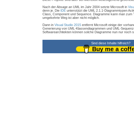
Nach der Absage an UML im Jahr 2004 setzte Microsoft in
Visu
denn je. Die
IDE
unterstützt die UML 2.1.1-Diagrammtypen Activ
Class, Component und Sequence. Diagramme kann man zum Tei
umgekehrte Weg ist aber nicht möglich.
Dann in
Visual Studio 2015
entfernt Microsoft einige der vorha
Generierung von UML-Klassendiagrammen und UML-Sequenzd
Softwarearchitekten können solche Diagramme nun nur noch se
Sind diese Inhalte hilfreich?
Buy me a coff