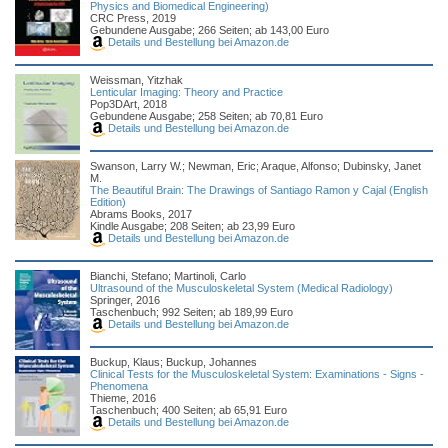
Physics and Biomedical Engineering)
CRC Press, 2019
Gebundene Ausgabe; 266 Seiten; ab 143,00 Euro
Details und Bestellung bei Amazon.de
Weissman, Yitzhak
Lenticular Imaging: Theory and Practice
Pop3DArt, 2018
Gebundene Ausgabe; 258 Seiten; ab 70,81 Euro
Details und Bestellung bei Amazon.de
Swanson, Larry W.; Newman, Eric; Araque, Alfonso; Dubinsky, Janet
M.
The Beautiful Brain: The Drawings of Santiago Ramon y Cajal (English
Edition)
Abrams Books, 2017
Kindle Ausgabe; 208 Seiten; ab 23,99 Euro
Details und Bestellung bei Amazon.de
Bianchi, Stefano; Martinoli, Carlo
Ultrasound of the Musculoskeletal System (Medical Radiology)
Springer, 2016
Taschenbuch; 992 Seiten; ab 189,99 Euro
Details und Bestellung bei Amazon.de
Buckup, Klaus; Buckup, Johannes
Clinical Tests for the Musculoskeletal System: Examinations - Signs -
Phenomena
Thieme, 2016
Taschenbuch; 400 Seiten; ab 65,91 Euro
Details und Bestellung bei Amazon.de