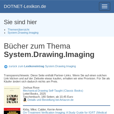
DOTNET-Lexikon.de
Toggle
navigat
Sie sind hier
Themenübersicht
System.Drawing.Imaging
Bücher zum Thema
System.Drawing.Imaging
zurück zum
Lexikoneintrag
System.Drawing.Imaging
Transparenzhinweis: Diese Seite enthält Partner-Links. Wenn Sie auf einen solchen
Link klicken und auf der Zielseite etwas kaufen, erhalten wir eine Provision. Für Sie als
Käufer ändert sich dadurch nichts am Preis.
Joshua Rose
Mechanical Drawing Self-Taught (Classic Books)
Lettel Books, 2025
Taschenbuch; 180 Seiten; ab 10,45 Euro
Details und Bestellung bei Amazon.de
Kirby, Mike; Calder, Kerrie-Anne
On-Treatment Verification Imaging: A Study Guide for IGRT (Medical