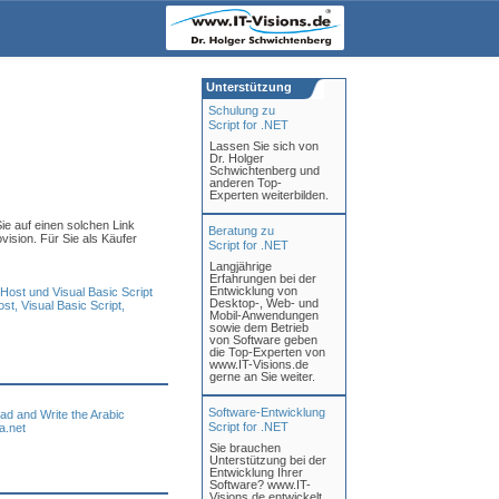
Unterstützung
Schulung zu
Script for .NET
Lassen Sie sich von
Dr. Holger
Schwichtenberg und
anderen Top-
Experten weiterbilden.
ie auf einen solchen Link
Beratung zu
vision. Für Sie als Käufer
Script for .NET
Langjährige
Erfahrungen bei der
Entwicklung von
Host und Visual Basic Script
Desktop-, Web- und
t, Visual Basic Script,
Mobil-Anwendungen
sowie dem Betrieb
von Software geben
die Top-Experten von
www.IT-Visions.de
gerne an Sie weiter.
Software-Entwicklung
d and Write the Arabic
Script for .NET
a.net
Sie brauchen
Unterstützung bei der
Entwicklung Ihrer
Software? www.IT-
Visions.de entwickelt