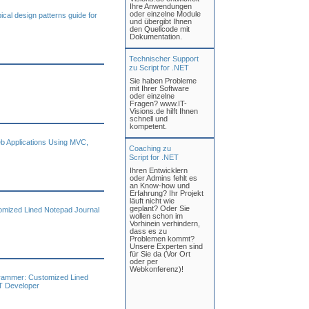
Ihre Anwendungen
oder einzelne Module
ical design patterns guide for
und übergibt Ihnen
den Quellcode mit
Dokumentation.
Technischer Support
zu Script for .NET
Sie haben Probleme
mit Ihrer Software
oder einzelne
Fragen? www.IT-
Visions.de hilft Ihnen
schnell und
kompetent.
 Applications Using MVC,
Coaching zu
Script for .NET
Ihren Entwicklern
oder Admins fehlt es
an Know-how und
Erfahrung? Ihr Projekt
läuft nicht wie
geplant? Oder Sie
mized Lined Notepad Journal
wollen schon im
Vorhinein verhindern,
dass es zu
Problemen kommt?
Unsere Experten sind
für Sie da (Vor Ort
oder per
Webkonferenz)!
ogrammer: Customized Lined
ET Developer