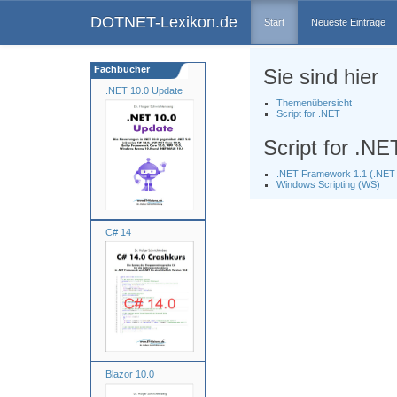
DOTNET-Lexikon.de
Start
Neueste Einträge
Fachbücher
Sie sind hier
.NET 10.0 Update
Themenübersicht
Script for .NET
Script for .NE
.NET Framework 1.1 (.NET 
Windows Scripting (WS)
C# 14
Blazor 10.0