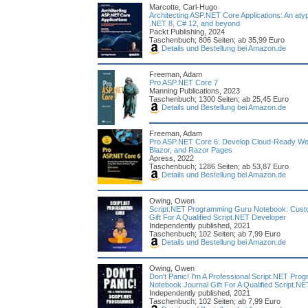
Marcotte, Carl-Hugo
Architecting ASP.NET Core Applications: An atyp
.NET 8, C# 12, and beyond
Packt Publishing, 2024
Taschenbuch; 806 Seiten; ab 35,99 Euro
Details und Bestellung bei Amazon.de
Freeman, Adam
Pro ASP.NET Core 7
Manning Publications, 2023
Taschenbuch; 1300 Seiten; ab 25,45 Euro
Details und Bestellung bei Amazon.de
Freeman, Adam
Pro ASP.NET Core 6: Develop Cloud-Ready Web
Blazor, and Razor Pages
Apress, 2022
Taschenbuch; 1286 Seiten; ab 53,87 Euro
Details und Bestellung bei Amazon.de
Owing, Owen
Script.NET Programming Guru Notebook: Custo
Gift For A Qualified Script.NET Developer
Independently published, 2021
Taschenbuch; 102 Seiten; ab 7,99 Euro
Details und Bestellung bei Amazon.de
Owing, Owen
Don't Panic! I'm A Professional Script.NET Pr
Notebook Journal Gift For A Qualified Script.N
Independently published, 2021
Taschenbuch; 102 Seiten; ab 7,99 Euro