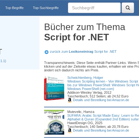
Top-Begriffe
Top-Suchbegriffe
Bücher zum Thema
Script for .NET
T
zurück zum
Lexikoneintrag
Script for .NET
1.1)
Transparenzhinweis: Diese Seite enthält Partner-Links. Wenn S
klicken und auf der Zielseite etwas kaufen, erhalten wir eine Pro
ändert sich dadurch nichts am Preis.
Schwichtenberg, Holger
Windows Scripting lernen - Von Windows Script 
bis zur Windows PowerShell: Windows Script Hos
Windows PowerShell (net.com)
Addison-Wesley Verlag, 2012
Taschenbuch; 512 Seiten; ab 24,52 Euro
Details und Bestellung bei Amazon.de
Mutevelic, Hamza
SUFARA: Arabic Script Made Easy: Learn to Rea
Alphabet & Quran (Expanded 2nd Edition) sufar
HawdDesign OG, 2025
Taschenbuch; 140 Seiten; ab 20,78 Euro
Details und Bestellung bei Amazon.de