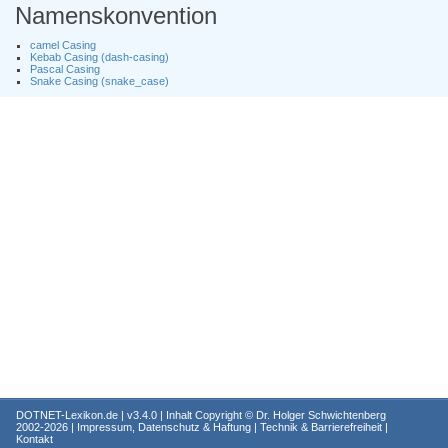
Namenskonvention
camel Casing
Kebab Casing (dash-casing)
Pascal Casing
Snake Casing (snake_case)
DOTNET-Lexikon.de
| v3.4.0 | Inhalt Copyright ©
Dr. Holger Schwichtenberg
2002-2026 |
Impressum, Datenschutz & Haftung
|
Technik & Barrierefreiheit
|
Kontakt