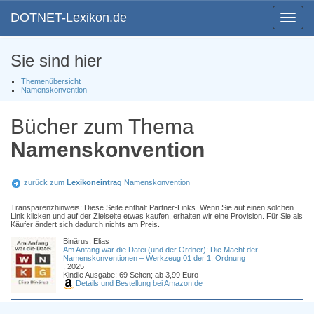
DOTNET-Lexikon.de
Toggle
navigat
Sie sind hier
Themenübersicht
Namenskonvention
Bücher zum Thema
Namenskonvention
zurück zum
Lexikoneintrag
Namenskonvention
Transparenzhinweis: Diese Seite enthält Partner-Links. Wenn Sie auf einen solchen
Link klicken und auf der Zielseite etwas kaufen, erhalten wir eine Provision. Für Sie als
Käufer ändert sich dadurch nichts am Preis.
Binärus, Elias
Am Anfang war die Datei (und der Ordner): Die Macht der
Namenskonventionen – Werkzeug 01 der 1. Ordnung
, 2025
Kindle Ausgabe; 69 Seiten; ab 3,99 Euro
Details und Bestellung bei Amazon.de