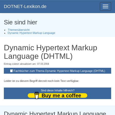
DOTNET-Lexikon.de
Toggle
navigat
Sie sind hier
Themenübersicht
Dynamic Hypertext Markup Language
Dynamic Hypertext Markup
Language (DHTML)
Eintrag zuletzt aktualisiert am: 07.03.2004
Fachbücher zum Thema Dynamic Hypertext Markup Language (DHTML)
Leider ist zu diesem Begriff derzeit noch kein Text verfügbar.
Sind diese Inhalte hilfreich?
Buy me a coffee
Dynamic Hypertext Markup Language