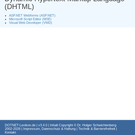
(DHTML)
ASP.NET Webforms (ASP.NET)
Microsoft Script Editor (MSE)
Visual Web Developer (VWD)
DOTNET-Lexikon.de
| v3.4.0 | Inhalt Copyright ©
Dr. Holger Schwichtenberg
2002-2026 |
Impressum, Datenschutz & Haftung
|
Technik & Barrierefreiheit
|
Kontakt