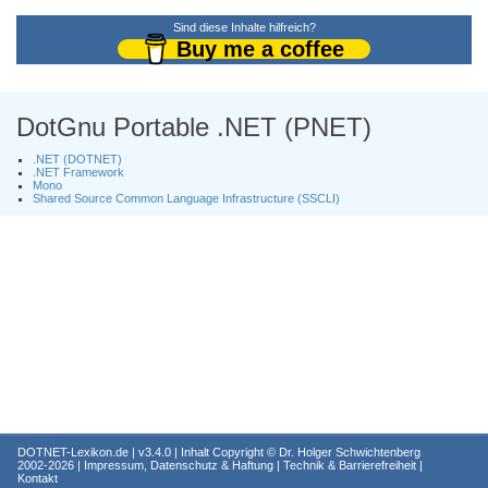
Sind diese Inhalte hilfreich?
Buy me a coffee
DotGnu Portable .NET (PNET)
.NET (DOTNET)
.NET Framework
Mono
Shared Source Common Language Infrastructure (SSCLI)
DOTNET-Lexikon.de
| v3.4.0 | Inhalt Copyright ©
Dr. Holger Schwichtenberg
2002-2026 |
Impressum, Datenschutz & Haftung
|
Technik & Barrierefreiheit
|
Kontakt