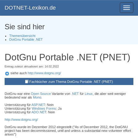
DOTNET-Lexikon.de
Toggle
navigat
Sie sind hier
Themenübersicht
DotGnu Portable .NET
DotGnu Portable .NET (PNET)
Eintrag zuletzt aktualisiert am: 14.02.2022
siehe auch
http://www.dotgnu.org/
Fachbücher zum Thema DotGnu Portable .NET (PNET)
DotGnu war eine
Open Source
Variante von
.NET
für
Linux
, die aber weit weniger
bedeutend war als
Mono
.
Unterstützung für
ASP
.NET
: Nein
Unterstützung für
Windows Forms
: Ja
Unterstützung für
ADO
.NET
: Nein
http://www.dotgnu.org/
DotGnu wurde im Dezember 2012 eingestellt ("As of December 2012, the DotGNU
project has been decommissioned, until and unless a substantial new volunteer effort
arises")