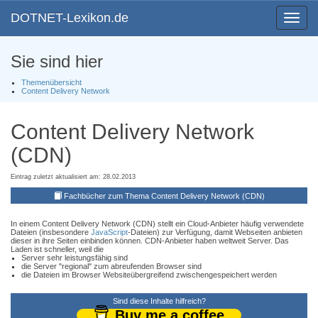
DOTNET-Lexikon.de
Toggle
navigat
Sie sind hier
Themenübersicht
Content Delivery Network
Content Delivery Network
(CDN)
Eintrag zuletzt aktualisiert am: 28.02.2013
Fachbücher zum Thema Content Delivery Network (CDN)
In einem Content Delivery Network (CDN) stellt ein Cloud-Anbieter häufig verwendete
Dateien (insbesondere
JavaScript
-Dateien) zur Verfügung, damit Webseiten anbieten
dieser in ihre Seiten einbinden können. CDN-Anbieter haben weltweit Server. Das
Laden ist schneller, weil die
Server sehr leistungsfähig sind
die Server "regional" zum abreufenden Browser sind
die Dateien im Browser Websiteübergreifend zwischengespeichert werden
Sind diese Inhalte hilfreich?
Buy me a coffee