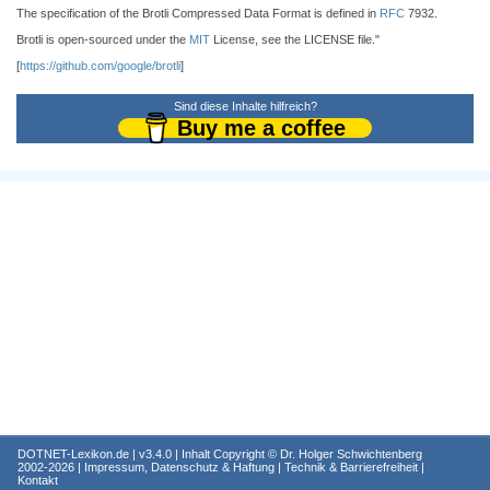
The specification of the Brotli Compressed Data Format is defined in
RFC
7932.
Brotli is open-sourced under the
MIT
License, see the LICENSE file."
[
https://github.com/google/brotli
]
Sind diese Inhalte hilfreich?
Buy me a coffee
DOTNET-Lexikon.de
| v3.4.0 | Inhalt Copyright ©
Dr. Holger Schwichtenberg
2002-2026 |
Impressum, Datenschutz & Haftung
|
Technik & Barrierefreiheit
|
Kontakt