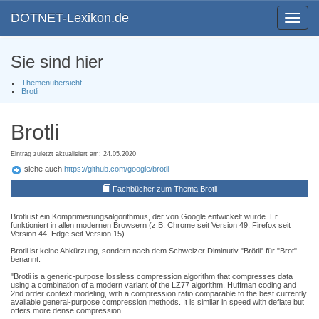
DOTNET-Lexikon.de
Toggle
navigat
Sie sind hier
Themenübersicht
Brotli
Brotli
Eintrag zuletzt aktualisiert am: 24.05.2020
siehe auch
https://github.com/google/brotli
Fachbücher zum Thema Brotli
Brotli ist ein Komprimierungsalgorithmus, der von Google entwickelt wurde. Er
funktioniert in allen modernen Browsern (z.B. Chrome seit Version 49, Firefox seit
Version 44, Edge seit Version 15).
Brotli ist keine Abkürzung, sondern nach dem Schweizer Diminutiv "Brötli" für "Brot"
benannt.
"Brotli is a generic-purpose lossless compression algorithm that compresses data
using a combination of a modern variant of the LZ77 algorithm, Huffman coding and
2nd order context modeling, with a compression ratio comparable to the best currently
available general-purpose compression methods. It is similar in speed with deflate but
offers more dense compression.