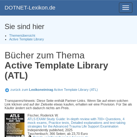
DOTNET-Lexikon.de
Toggle
navigat
Sie sind hier
Themenübersicht
Active Template Library
Bücher zum Thema
Active Template Library
(ATL)
zurück zum
Lexikoneintrag
Active Template Library (ATL)
Transparenzhinweis: Diese Seite enthält Partner-Links. Wenn Sie auf einen solchen
Link klicken und auf der Zielseite etwas kaufen, erhalten wir eine Provision. Für Sie als
Käufer ändert sich dadurch nichts am Preis.
Fischer, Roderick W.
ATLS EXAM Study Guide: In-depth review with 700+ Questions, 4
mock exams, Practice tests, Detailed explanations and test-taking
strategies for the Advanced Trauma Life Support Examination
Independently published, 2025
Taschenbuch; 366 Seiten; ab 23,70 Euro