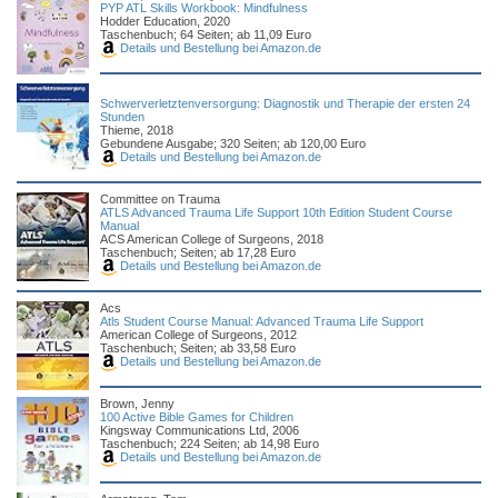
PYP ATL Skills Workbook: Mindfulness
Hodder Education, 2020
Taschenbuch; 64 Seiten; ab 11,09 Euro
Details und Bestellung bei Amazon.de
Schwerverletztenversorgung: Diagnostik und Therapie der ersten 24
Stunden
Thieme, 2018
Gebundene Ausgabe; 320 Seiten; ab 120,00 Euro
Details und Bestellung bei Amazon.de
Committee on Trauma
ATLS Advanced Trauma Life Support 10th Edition Student Course
Manual
ACS American College of Surgeons, 2018
Taschenbuch; Seiten; ab 17,28 Euro
Details und Bestellung bei Amazon.de
Acs
Atls Student Course Manual: Advanced Trauma Life Support
American College of Surgeons, 2012
Taschenbuch; Seiten; ab 33,58 Euro
Details und Bestellung bei Amazon.de
Brown, Jenny
100 Active Bible Games for Children
Kingsway Communications Ltd, 2006
Taschenbuch; 224 Seiten; ab 14,98 Euro
Details und Bestellung bei Amazon.de