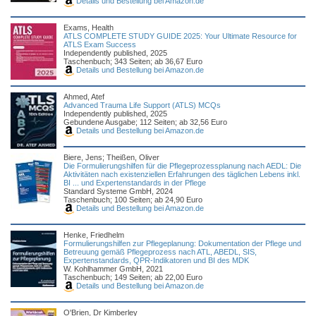
Details und Bestellung bei Amazon.de
Exams, Health
ATLS COMPLETE STUDY GUIDE 2025: Your Ultimate Resource for
ATLS Exam Success
Independently published, 2025
Taschenbuch; 343 Seiten; ab 36,67 Euro
Details und Bestellung bei Amazon.de
Ahmed, Atef
Advanced Trauma Life Support (ATLS) MCQs
Independently published, 2025
Gebundene Ausgabe; 112 Seiten; ab 32,56 Euro
Details und Bestellung bei Amazon.de
Biere, Jens; Theißen, Oliver
Die Formulierungshilfen für die Pflegeprozessplanung nach AEDL: Die
Aktivitäten nach existenziellen Erfahrungen des täglichen Lebens inkl.
BI ... und Expertenstandards in der Pflege
Standard Systeme GmbH, 2024
Taschenbuch; 100 Seiten; ab 24,90 Euro
Details und Bestellung bei Amazon.de
Henke, Friedhelm
Formulierungshilfen zur Pflegeplanung: Dokumentation der Pflege und
Betreuung gemäß Pflegeprozess nach ATL, ABEDL, SIS,
Expertenstandards, QPR-Indikatoren und BI des MDK
W. Kohlhammer GmbH, 2021
Taschenbuch; 149 Seiten; ab 22,00 Euro
Details und Bestellung bei Amazon.de
O'Brien, Dr Kimberley