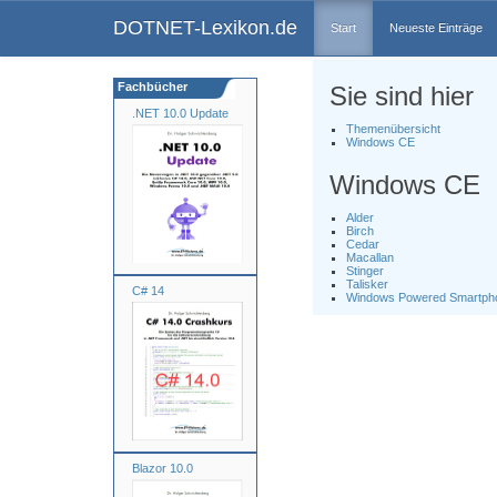
DOTNET-Lexikon.de
Start
Neueste Einträge
Fachbücher
Sie sind hier
.NET 10.0 Update
Themenübersicht
Windows CE
Windows CE
Alder
Birch
Cedar
Macallan
Stinger
Talisker
C# 14
Windows Powered Smartph
Blazor 10.0