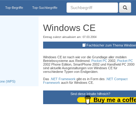
Top-Begriffe
Top-Suchbegriffe
Windows CE
Eintrag zuletzt aktualisiert am: 07.03.2004
Fachbücher zum Thema Window
Windows CE ist nach wie vor die Grundlage aller mobilen
Betriebssysteme aus Redmond.
Pocket PC
2002,
Pocket PC
2002 Phone Edition, SmartPhone 2002 und Handheld PC 2000
sind aktuelle Ausgestaltungen von Windows CE für
verschiedene Typen von Endgeräten.
Das
.NET Framework
gibt es in Form des
.NET Compact
one (WPS)
Framework
auch für Windows CE.
Sind diese Inhalte hilfreich?
Buy me a coff