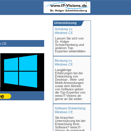
Unterstützung
Schulung zu
Windows CE
Lassen Sie sich von
Dr. Holger
s CE
Schwichtenberg und
anderen Top-
Experten weiterbilden.
Beratung zu
Windows CE
Langjährige
Erfahrungen bei der
Entwicklung von
Desktop-, Web- und
Mobil-Anwendungen
sowie dem Betrieb
von Software geben
die Top-Experten von
ee
www.IT-Visions.de
gerne an Sie weiter.
Software-Entwicklung
Windows CE
Sie brauchen
Unterstützung bei der
Entwicklung Ihrer
Software? www.IT-
Visions.de entwickelt