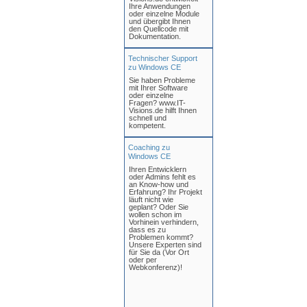
Ihre Anwendungen
oder einzelne Module
und übergibt Ihnen
den Quellcode mit
Dokumentation.
Technischer Support
zu Windows CE
Sie haben Probleme
mit Ihrer Software
oder einzelne
Fragen? www.IT-
Visions.de hilft Ihnen
schnell und
kompetent.
Coaching zu
Windows CE
Ihren Entwicklern
oder Admins fehlt es
an Know-how und
Erfahrung? Ihr Projekt
läuft nicht wie
geplant? Oder Sie
wollen schon im
Vorhinein verhindern,
dass es zu
Problemen kommt?
Unsere Experten sind
für Sie da (Vor Ort
oder per
Webkonferenz)!