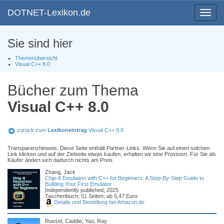
DOTNET-Lexikon.de
Toggle
navigat
Sie sind hier
Themenübersicht
Visual C++ 8.0
Bücher zum Thema
Visual C++ 8.0
zurück zum
Lexikoneintrag
Visual C++ 8.0
Transparenzhinweis: Diese Seite enthält Partner-Links. Wenn Sie auf einen solchen
Link klicken und auf der Zielseite etwas kaufen, erhalten wir eine Provision. Für Sie als
Käufer ändert sich dadurch nichts am Preis.
Zhang, Jack
Chip-8 Emulation with C++ for Beginners: A Step-By-Step Guide to
Building Your First Emulator
Independently published, 2025
Taschenbuch; 51 Seiten; ab 5,47 Euro
Details und Bestellung bei Amazon.de
Russel, Caddie; Yao, Ray