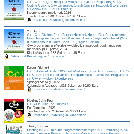
C++: C++ Programming in 8 Hours Tutorial, For Beginners, Study
Coding Quickly: C++ Language, Crash Course Textbook & Exercises
(Textbooks in 8 Hours, Band 1)
Independently published, 2024
Taschenbuch; 200 Seiten; ab 13,87 Euro
Details und Bestellung bei Amazon.de
Yao, Ray
C++: C++ Coding. From Zero to Hero in 8 Hours. C++ Programming:
Learn Programming in Easy Way. An Ultimate Beginner's Guide! (2403)
(Cookbooks in 8 Hours Book 19) (English Edition)
C++ programming effective ++ objective notebook book language
raspberry pi ++ prime, 2024
Kindle Ausgabe; 183 Seiten; ab ,89 Euro
Details und Bestellung bei Amazon.de
Kaiser, Richard
C++ mit Visual Studio 2022 und Windows Forms-Anwendungen: C++17
für Studierende und erfahrene Programmierer – Windows-Programme
mit C++ entwickeln (Xpert.press)
Springer Vieweg, 2022
Gebundene Ausgabe; 1018 Seiten; ab 89,99 Euro
Details und Bestellung bei Amazon.de
Mueller, John Paul
C++ All-in-One For Dummies
For Dummies, 2021
Taschenbuch; 912 Seiten; ab 36,99 Euro
Details und Bestellung bei Amazon.de
Theis, Thomas
Einstieg in C++: Ideal für Programmiereinsteiger, inkl. Einführung in die
objektorientierte Programmierung mit C++ und Übungsaufgaben