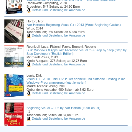
Rheinwerk Computing, 2020
Broschiert; 547 Seiten; ab 24,90 Euro
Details und Bestellung bei Amazon.de
Horton, Ivor
Ivor Horton's Beginning Visual C++ 2013 (Wrox Beginning Guides)
Wrox, 2014
Taschenbuch; 960 Seiten; ab 50,80 Euro
Details und Bestellung bei Amazon.de
Regnicoli, Luca; Pialorsi, Paolo; Brunetti, Roberto
Build Windows 8 Apps with Microsoft Visual C++ Step by Step (Step by
Step Developer) (English Edition)
Microsoft Press, 2013
Kindle Ausgabe; 376 Seiten; ab 12,73 Euro
Details und Bestellung bei Amazon.de
Louis, Dirk
Visual C++ 2010 - inkl. DVD: Der schnelle und einfache Einstieg in die
Windows-Programmierung (jetzt lerne ich)
Markt+Technik Verlag, 2010
Gebundene Ausgabe; 480 Seiten; ab 3,62 Euro
Details und Bestellung bei Amazon.de
Beginning Visual C++ 6 by Ivor Horton (1998-08-01)
, 1
Taschenbuch; Seiten; ab 34,08 Euro
Details und Bestellung bei Amazon.de