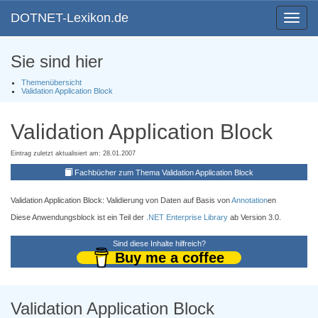
DOTNET-Lexikon.de
Toggle
navigat
Sie sind hier
Themenübersicht
Validation Application Block
Validation Application Block
Eintrag zuletzt aktualisiert am: 28.01.2007
Fachbücher zum Thema Validation Application Block
Validation Application Block: Validierung von Daten auf Basis von
Annotation
en
Diese Anwendungsblock ist ein Teil der
.NET Enterprise Library
ab Version 3.0.
Sind diese Inhalte hilfreich?
Buy me a coffee
Validation Application Block