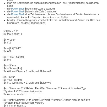
kann
man die Konvertierung auch mit nachgestellten -as [Typbezeichner] deklarieren
kann
die
PowerShell
$true in die Zahl 1 wandelt
die
PowerShell
$false in die Zahl 0 wandelt
die
PowerShell
eine Zeichenkette, die aus Buchstaben und Zahlen besteht nicht
umwandeln kann. Im Standard kommt es zum Fehler.
bei der Umwandlung einer Zeichenkette mit Buchstaben und Zahlen mit Hilfe des
Operators -as das Ergebnis 0 ist
[int] $x = 1.23
$x # Ausgabe: 1
$x = "2.34"
$x # 2
$x = [Int] "3.45"
$x # 3
$x = 4.56 -as [Int]
$x # 4
$a = $false
$x = $a -as [Int]
$x # 0, weil $true = 1, während $false = 0
$a = $true
$x = $a -as [Int]
$x # 1, weil $true = 1, während $false = 0
$x = "Nummer 1" # Fehler: Der Wert "Nummer 1" kann nicht in den Typ
"System.Int32" konvertiert werden.
$x # immer noch: 1
$x = [Int] "Nummer 1" #Fehler: Der Wert "Nummer 1" kann nicht in den Typ
"System.Int32" konvertiert werden.
$x # immer noch: 1