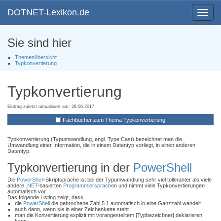
DOTNET-Lexikon.de
Toggle
navigat
Sie sind hier
Themenübersicht
Typkonvertierung
Typkonvertierung
Eintrag zuletzt aktualisiert am: 28.06.2017
Fachbücher zum Thema Typkonvertierung
Typkonvertierung (Typumwandlung, engl. Type Cast) bezeichnet man die
Umwandlung einer Information, die in einem Datentyp vorliegt, in einen anderen
Datentyp.
Typkonvertierung in der
PowerShell
Die
PowerShell
-Skriptsprache ist bei der Typumwandlung sehr viel tolleranter als viele
andere
.NET
-basierten
Programmiersprache
n und nimmt viele Typkonvertierungen
automatisch vor.
Das folgende Listing zeigt, dass
die
PowerShell
die gebrochene Zahl 5.1 automatisch in eine Ganzzahl wandelt
auch dann, wenn sie in einer Zeichenkette steht
man die Konvertierung explizit mit vorangestelltem [Typbezeichner] deklarieren