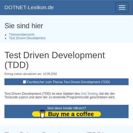
DOTNET-Lexikon.de
Toggle
navigat
Sie sind hier
Themenübersicht
Test Driven Development
Test Driven Development
(TDD)
Eintrag zuletzt aktualisiert am: 13.06.2019
Fachbücher zum Thema Test Driven Development (TDD)
Test Driven Development (TDD) ist eine Spielart des
Unit Testing
, bei der der
Testcode zuerst und dann der zu testende Programmcode geschrieben wird.
Sind diese Inhalte hilfreich?
Buy me a coffee