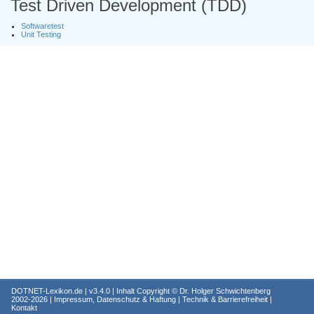
Test Driven Development (TDD)
Softwaretest
Unit Testing
DOTNET-Lexikon.de
| v3.4.0 | Inhalt Copyright ©
Dr. Holger Schwichtenberg
2002-2026 |
Impressum, Datenschutz & Haftung
|
Technik & Barrierefreiheit
|
Kontakt