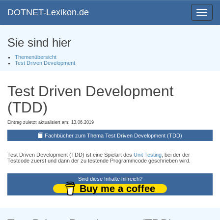
DOTNET-Lexikon.de
Toggle
navigat
Sie sind hier
Themenübersicht
Test Driven Development
Test Driven Development
(TDD)
Eintrag zuletzt aktualisiert am: 13.06.2019
Fachbücher zum Thema Test Driven Development (TDD)
Test Driven Development (TDD) ist eine Spielart des
Unit Testing
, bei der der
Testcode zuerst und dann der zu testende Programmcode geschrieben wird.
Sind diese Inhalte hilfreich?
Buy me a coffee