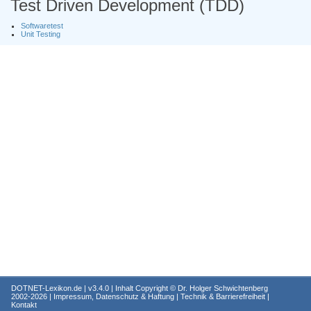
Test Driven Development (TDD)
Softwaretest
Unit Testing
DOTNET-Lexikon.de
| v3.4.0 | Inhalt Copyright ©
Dr. Holger Schwichtenberg
2002-2026 |
Impressum, Datenschutz & Haftung
|
Technik & Barrierefreiheit
|
Kontakt