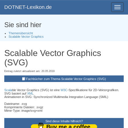
DOTNET-Lexikon.de
Toggle
navigat
Sie sind hier
Themenübersicht
Scalable Vector Graphics
Scalable Vector Graphics
(SVG)
Eintrag zuletzt aktualisiert am: 20.05.2019
Fachbücher zum Thema Scalable Vector Graphics (SVG)
Scala
ble Vector Graphics (SVG) ist eine
W3C
-Spezifikatione für 2D-Vektorgrafiken.
SVG basiert auf
XML
.
Animationen in SVG: Synchronized Multimedia Integration Language (SMIL)
Dateiname: .svg
Komprimierte Dateien: .svgz
Mime-Type: image/svg+xml
Sind diese Inhalte hilfreich?
Buy me a coffee