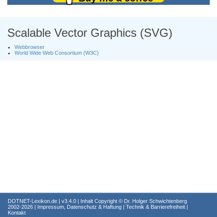
Scalable Vector Graphics (SVG)
Webbrowser
World Wide Web Consortium (W3C)
DOTNET-Lexikon.de
| v3.4.0 | Inhalt Copyright ©
Dr. Holger Schwichtenberg
2002-2026 |
Impressum, Datenschutz & Haftung
|
Technik & Barrierefreiheit
|
Kontakt