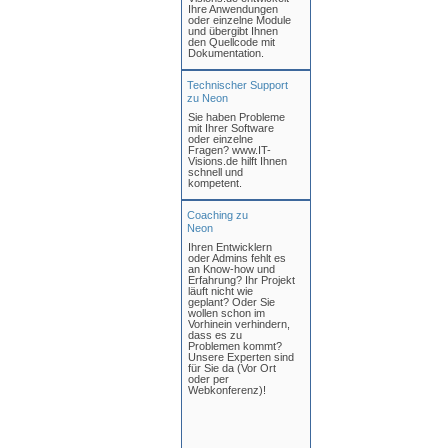
Ihre Anwendungen
oder einzelne Module
und übergibt Ihnen
den Quellcode mit
Dokumentation.
Technischer Support
zu Neon
Sie haben Probleme
mit Ihrer Software
oder einzelne
Fragen? www.IT-
Visions.de hilft Ihnen
schnell und
kompetent.
Coaching zu
Neon
Ihren Entwicklern
oder Admins fehlt es
an Know-how und
Erfahrung? Ihr Projekt
läuft nicht wie
geplant? Oder Sie
wollen schon im
Vorhinein verhindern,
dass es zu
Problemen kommt?
Unsere Experten sind
für Sie da (Vor Ort
oder per
Webkonferenz)!