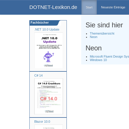
DOTNET-Lexikon.de
Start
Neueste Einträge
Fachbücher
Sie sind hier
.NET 10.0 Update
Themenübersicht
Neon
Neon
Microsoft Fluent Design Sy
Windows 10
C# 14
Blazor 10.0