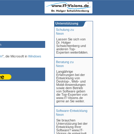
Unterstützung
Schulung zu
Neon
Lassen Sie sich von
Dr. Holger
n
Schwichtenberg und
anderen Top-
Experten weiterbilden.
em
", die Microsoft in
Windows
Beratung zu
Neon
Langjährige
Erfahrungen bei der
ee
Entwicklung von
Desktop-, Web- und
Mobil-Anwendungen
sowie dem Betrieb
von Software geben
die Top-Experten von
www.IT-Visions.de
gerne an Sie weiter.
Software-Entwicklung
Neon
Sie brauchen
Unterstützung bei der
Entwicklung Ihrer
Software? www.IT-
Visions.de entwickelt