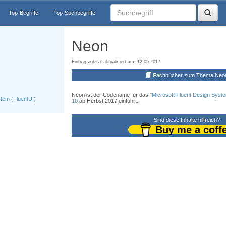
Top-Begriffe
Top-Suchbegriffe
Neon
Eintrag zuletzt aktualisiert am: 12.05.2017
Fachbücher zum Thema Neo
Neon ist der Codename für das "
Microsoft Fluent Design Syst
stem (FluentUI)
10
ab Herbst 2017 einführt.
Sind diese Inhalte hilfreich?
Buy me a coff