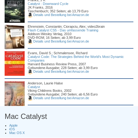
Franks, J K
Catalyst : Downward Cycle
JK Franks, 2016
Taschenbuch; 352 Seiten; ab 13,79 Euro
Details und Bestellung bei Amazon.de
Ehrenstein, Constantin; Ciorapciu, Alex; video2brain
Flash Catalyst CS5 - Das umfassende Training
Addison-Wesley Verlag, 2010
DVD-ROM; 16 Seiten; ab 3,99 Euro
Details und Bestellung bei Amazon.de
Evans, David S.; Schmalensee, Richard
Catalyst Code: The Strategies Behind the World's Most Dynamic
Companies
Harvard Business Review Press, 2007
Gebundene Ausgabe; 228 Seiten; ab 3,99 Euro
Details und Bestellung bei Amazon.de
Anderson, Laurie Halse
Catalyst
Viking Childrens Books, 2002
Gebundene Ausgabe; 240 Seiten; ab 6,56 Euro
Details und Bestellung bei Amazon.de
Mac Catalyst
Apple
iOS
Mac OS X