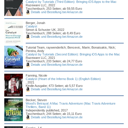
Catalyst by Tutorials (Third Edition): Bringing iOS Apps to the Mac
Razeware LLC, 2022
Taschenbuch; 253 Seiten; ab 59,55 Euro
Details und Bestellung bei Amazon.de
Berger, Jonah
Catalyst
Simon & Schuster UK, 2022
Taschenbuch; 288 Seiten; ab 8,49 Euro
Details und Bestellung bei Amazon.de
Tutorial Team, raywenderlich; Bencevic, Marin; Bonatsakis, Nick;
Pereira, Andy
Catalyst by Tutorials (Second Edition): Bringing iOS Apps to the Mac
Razeware LLC, 2021
Taschenbuch; 233 Seiten; ab 24,77 Euro
Details und Bestellung bei Amazon.de
Fanning, Nicole
Catalyst (Heart of the Inferno Book 1) (English Edition)
, 2021
Kindle Ausgabe; 473 Seiten; ab 5,57 Euro
Details und Bestellung bei Amazon.de
Becker, Steven
Wood's Betrayal: A Mac Travis Adventure (Mac Travis Adventure
Thrillers, Band 11)
Independently published, 2017
Taschenbuch; 244 Seiten; ab 15,11 Euro
Details und Bestellung bei Amazon.de