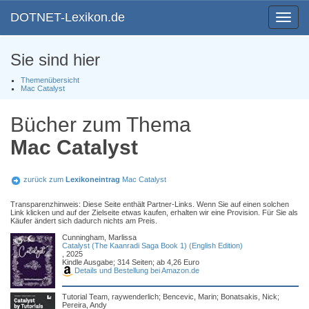
DOTNET-Lexikon.de
Toggle
navigat
Sie sind hier
Themenübersicht
Mac Catalyst
Bücher zum Thema
Mac Catalyst
zurück zum
Lexikoneintrag
Mac Catalyst
Transparenzhinweis: Diese Seite enthält Partner-Links. Wenn Sie auf einen solchen
Link klicken und auf der Zielseite etwas kaufen, erhalten wir eine Provision. Für Sie als
Käufer ändert sich dadurch nichts am Preis.
Cunningham, Marlissa
Catalyst (The Kaanradi Saga Book 1) (English Edition)
, 2025
Kindle Ausgabe; 314 Seiten; ab 4,26 Euro
Details und Bestellung bei Amazon.de
Tutorial Team, raywenderlich; Bencevic, Marin; Bonatsakis, Nick;
Pereira, Andy