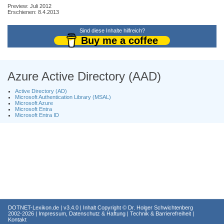
Preview: Juli 2012
Erschienen: 8.4.2013
Sind diese Inhalte hilfreich?
Buy me a coffee
Azure Active Directory (AAD)
Active Directory (AD)
Microsoft Authentication Library (MSAL)
Microsoft Azure
Microsoft Entra
Microsoft Entra ID
DOTNET-Lexikon.de
| v3.4.0 | Inhalt Copyright ©
Dr. Holger Schwichtenberg
2002-2026 |
Impressum, Datenschutz & Haftung
|
Technik & Barrierefreiheit
|
Kontakt