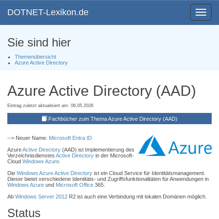
DOTNET-Lexikon.de
Toggle
navigat
Sie sind hier
Themenübersicht
Azure Active Directory
Azure Active Directory (AAD)
Eintrag zuletzt aktualisiert am: 06.05.2026
Fachbücher zum Thema Azure Active Directory (AAD)
--> Neuer Name:
Microsoft Entra ID
Azure
Active Directory
(AAD) ist Implementierung des
Verzeichnisdienstes
Active Directory
in der Microsoft-
Cloud
Windows Azure
.
Die
Windows Azure
Active Directory
ist ein Cloud Service für Identitätsmanagement.
Dieser bietet verschiedene Identitäts- und Zugriffsfunktionalitäten für Anwendungen in
Windows Azure
und
Microsoft Office
365.
Ab
Windows Server 2012
R2 ist auch eine Verbindung mit lokalen Domänen möglich.
Status