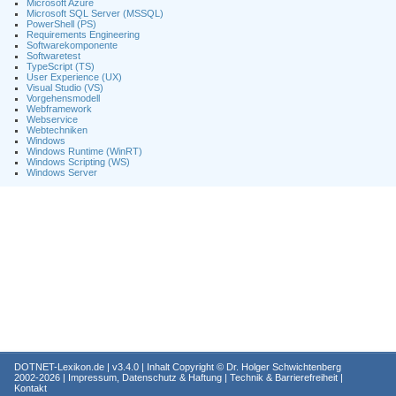
Microsoft Azure
Microsoft SQL Server (MSSQL)
PowerShell (PS)
Requirements Engineering
Softwarekomponente
Softwaretest
TypeScript (TS)
User Experience (UX)
Visual Studio (VS)
Vorgehensmodell
Webframework
Webservice
Webtechniken
Windows
Windows Runtime (WinRT)
Windows Scripting (WS)
Windows Server
DOTNET-Lexikon.de
| v3.4.0 | Inhalt Copyright ©
Dr. Holger Schwichtenberg
2002-2026 |
Impressum, Datenschutz & Haftung
|
Technik & Barrierefreiheit
|
Kontakt