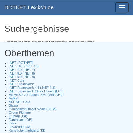
DOTNET-Lexikon.de
Toggle
navigat
Suchergebnisse
Leider wurde kein Beitrag zum Suchbegriff 'Ria wilde' gefunden.
Oberthemen
.NET (DOTNET)
.NET 10.0 (.NET 10)
.NET 7.0 (.NET 7)
.NET 8.0 (.NET 8)
.NET 9.0 (.NET 9)
.NET Core
.NET Framework
.NET Framework 4.8 (.NET 4.8)
.NET Framework Class Library (FCL)
Active Server Pages .NET (ASP.NET)
Agilität
ASP.NET Core
Blazor
Component Object Model (COM)
Cross-Platform
CSharp (C#)
Datenbank (DB)
Java
JavaScript (JS)
Künstliche Intelligenz (KI)