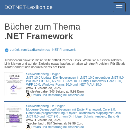
DOTNET-Lexikon.de
Toggle
navigat
Bücher zum Thema
.NET Framework
zurück zum
Lexikoneintrag
.NET Framework
Transparenzhinweis: Diese Seite enthält Partner-Links. Wenn Sie auf einen solchen
Link klicken und auf der Zielseite etwas kaufen, erhalten wir eine Provision. Für Sie als
Käufer ändert sich dadurch nichts am Preis.
Schwichtenberg, Holger
.NET 10.0 Update: Die Neuerungen in .NET 10.0 gegenüber .NET 9.0
inklusive C# 14.0, ASP.NET Core 10.0, Entity Framework Core 10.0,
WPF 10.0, Windows Forms 10.0 und .NET MAUI 10.0
www.IT-Visions.de, 2025
Kindle Ausgabe; 348 Seiten; ab 9,99 Euro
Details und Bestellung bei Amazon.de
Schwichtenberg, Dr. Holger
Moderne Datenzugriffslösungen mit Entity Framework Core 9.0:
Datenbankprogrammierung / Objekt-Relationales Mapping mit C# in
.NET 8.0 und .NET 9.0 ... von Dr. Holger Schwichtenberg, Band 4)
www.IT-Visions.de, 2024
Taschenbuch; 824 Seiten; ab 69,99 Euro
Details und Bestellung bei Amazon.de