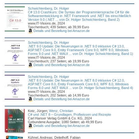
Schwichtenberg, Dr. Holger
C# 13.0 Crashkurs: Die Syntax der Programmiersprache C# für die
Softwareentwicklung in .NET Framework und .NET bis einschließlich
Version 9.0 (.NET ... von Dr. Holger Schwichtenberg, Band 2)
www.IT-Visions.de, 2024
Taschenbuch; 439 Seiten; ab 39,99 Euro
Details und Bestellung bei Amazon.de
Schwichtenberg, Dr. Holger
.NET 9.0 Update: Die Neuerungen in .NET 9.0 inklusive C# 13.0,
ASP.NET Core 9.0, Entity Framework Core 9.0, WPF 9.0, Windows
Forms 9.0 und .NET MAUI ... von Dr. Holger Schwichtenberg, Band 1)
www.IT-Visions.de, 2024
Taschenbuch; 237 Seiten; ab 19,99 Euro
Details und Bestellung bei Amazon.de
Schwichtenberg, Dr. Holger
.NET 8.0 Update: Die Neuerungen in .NET 8.0 inklusive C# 12.0,
ASP.NET Core 8.0, Entity Framework Core 8.0, WPF 8.0, Windows
Forms 8.0 und .NET MAUI ... von Dr. Holger Schwichtenberg, Band 4)
www.IT-Visions.de, 2024
Taschenbuch; 202 Seiten; ab 14,99 Euro
Details und Bestellung bei Amazon.de
Kotz, Jürgen;
Wenz, Christian
C# und .NET 8 – Grundlagen, Profiwissen und Rezepte
Carl Hanser Verlag GmbH & Co. KG, 2024
Gebundene Ausgabe; 1080 Seiten; ab 49,99 Euro
Details und Bestellung bei Amazon.de
Kühnel, Andreas; Deitelhoff, Fabian