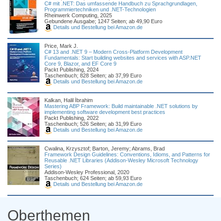
C# mit .NET: Das umfassende Handbuch zu Sprachgrundlagen,
Programmiertechniken und .NET-Technologien
Rheinwerk Computing, 2025
Gebundene Ausgabe; 1247 Seiten; ab 49,90 Euro
Details und Bestellung bei Amazon.de
Price, Mark J.
C# 13 and .NET 9 – Modern Cross-Platform Development
Fundamentals: Start building websites and services with ASP.NET
Core 9, Blazor, and EF Core 9
Packt Publishing, 2024
Taschenbuch; 828 Seiten; ab 37,99 Euro
Details und Bestellung bei Amazon.de
Kalkan, Halil İbrahim
Mastering ABP Framework: Build maintainable .NET solutions by
implementing software development best practices
Packt Publishing, 2022
Taschenbuch; 526 Seiten; ab 31,99 Euro
Details und Bestellung bei Amazon.de
Cwalina, Krzysztof; Barton, Jeremy; Abrams, Brad
Framework Design Guidelines: Conventions, Idioms, and Patterns for
Reusable .NET Libraries (Addison-Wesley Microsoft Technology
Series)
Addison-Wesley Professional, 2020
Taschenbuch; 624 Seiten; ab 59,93 Euro
Details und Bestellung bei Amazon.de
Oberthemen